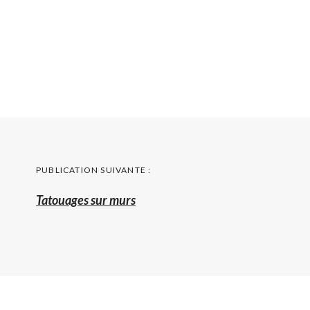
Navigation
PUBLICATION SUIVANTE :
de
Publication
Tatouages sur murs
l’article
suivante
: