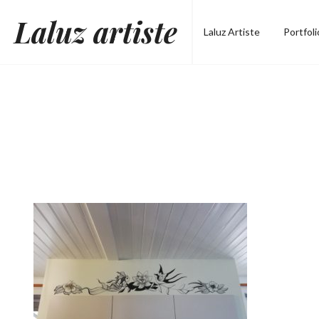
Skip
Laluz artiste
to
Laluz Artiste
Portfoli
content