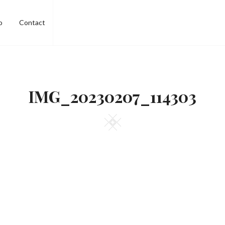
o
Contact
IMG_20230207_114303
Square