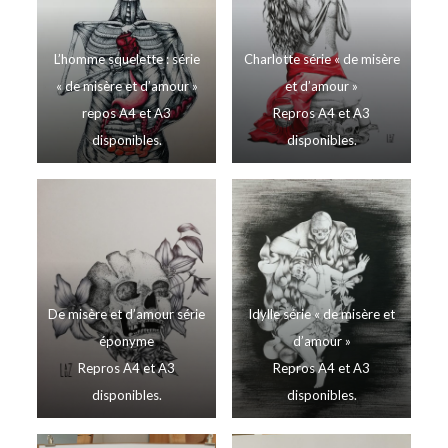
L’homme squelette : série
Charlotte série « de misère
« de misère et d’amour »
et d’amour »
repos A4 et A3
Repros A4 et A3
disponibles.
disponibles.
De misère et d’amour série
Idylle série « de misère et
éponyme
d’amour »
Repros A4 et A3
Repros A4 et A3
disponibles.
disponibles.