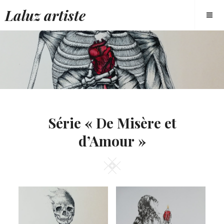
Skip
Laluz artiste
to
content
Série « De Misère et
d’Amour »
Square