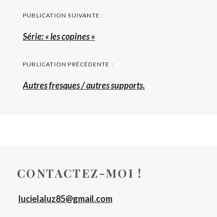
Navigation
PUBLICATION SUIVANTE :
de
Publication
Série: « les copines »
l’article
suivante
:
PUBLICATION PRÉCÉDENTE :
Autres fresques / autres supports.
CONTACTEZ-MOI !
lucielaluz85@gmail.com