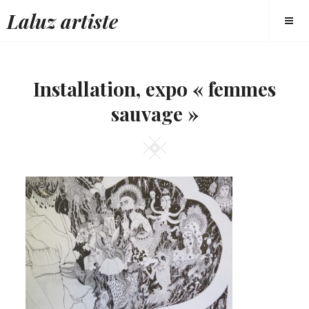
Skip
Laluz artiste
to
content
Installation, expo « femmes
sauvage »
Square