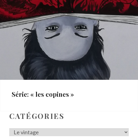
Série: « les copines »
Categories:
Le
CATÉGORIES
vintage
,
Les
Catégories